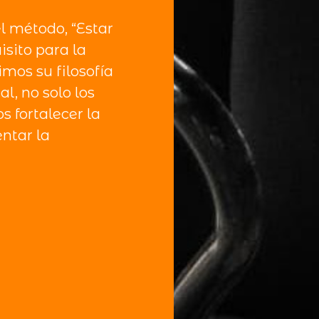
l método, “Estar
isito para la
imos su filosofía
l, no solo los
s fortalecer la
ntar la