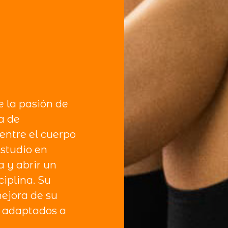
e la pasión de
a de
entre el cuerpo
estudio en
 y abrir un
ciplina. Su
mejora de su
os adaptados a